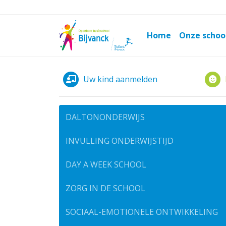
Home
Onze schoo
Uw kind aanmelden
DALTONONDERWIJS
INVULLING ONDERWIJSTIJD
DAY A WEEK SCHOOL
ZORG IN DE SCHOOL
SOCIAAL-EMOTIONELE ONTWIKKELING