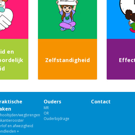
eid en
ordelijk
Zelfstandigheid
Effect
id
raktische
Ouders
Contact
MR
aken
OR
chooltijden/wegbrengen
Ouderbijdrage
akantierooster
rlof en afwezigheid
ondleiden +