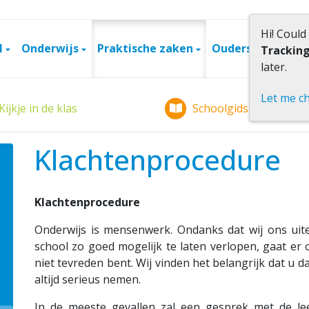
Hi! Could
l
Onderwijs
Praktische zaken
Ouders
Conta
Trackin
later.
Let me c
Kijkje in de klas
Schoolgids
Klachtenprocedure
Klachtenprocedure
Onderwijs is mensenwerk. Ondanks dat wij ons ui
school zo goed mogelijk te laten verlopen, gaat er 
niet tevreden bent. Wij vinden het belangrijk dat u d
altijd serieus nemen.
In de meeste gevallen zal een gesprek met de le