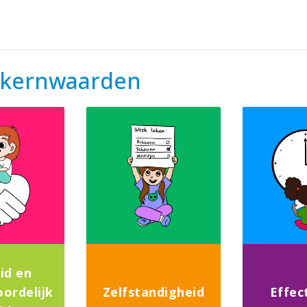
 kernwaarden
eid en
ordelijk
Zelfstandigheid
Effect