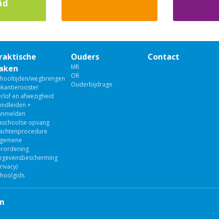
id
raktische
Ouders
Contact
MR
aken
OR
chooltijden/wegbrengen
Ouderbijdrage
akantierooster
rlof en afwezigheid
ondleiden +
anmelden
aschoolse opvang
lachtenprocedure
lgemene
erordening
egevensbescherming
rivacy)
choolgids
en