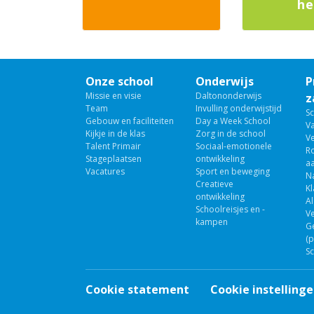
he
Onze school
Onderwijs
P
Missie en visie
Daltononderwijs
z
Team
Invulling onderwijstijd
S
Gebouw en faciliteiten
Day a Week School
V
Kijkje in de klas
Zorg in de school
Ve
Talent Primair
Sociaal-emotionele
R
Stageplaatsen
ontwikkeling
a
Vacatures
Sport en beweging
N
Creatieve
K
ontwikkeling
A
Schoolreisjes en -
V
kampen
G
(p
S
Cookie statement
Cookie instelling