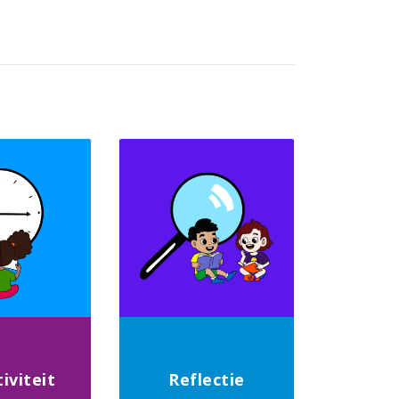
iviteit
Reflectie