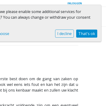
INLOGGEN
 we please enable some additional services for
ct
g
? You can always change or withdraw your consent
hoose
I decline
That's ok
Contact opnemen
terste best doen om de gang van zaken op
ook wel eens iets fout en kan het zijn dat u
at bij ons kenbaar maakt en zullen uw klacht
erkracht voldoende zijn om een eventueel